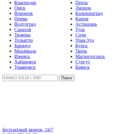
Краснодар
Пенза
Омск
Липецк
Воронеж
Калининград
Пермь
Киров
Волгоград
Астрахань
Саратов
Тула
Тюмень
Сочи
Тольятти
Улан-Удэ
Барнаул
Курск
Махачкала
Тверь
Ижевск
Магнитогорск
Хабаровск
Сургут
Ульяновск
Брянск
Поиск
Бесплатный звонок, 24/7