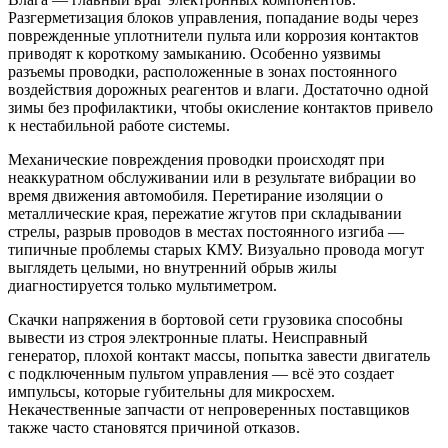
Разгерметизация блоков управления, попадание воды через
поврежденные уплотнители пульта или коррозия контактов
приводят к короткому замыканию. Особенно уязвимы
разъемы проводки, расположенные в зонах постоянного
воздействия дорожных реагентов и влаги. Достаточно одной
зимы без профилактики, чтобы окисление контактов привело
к нестабильной работе системы.
Механические повреждения проводки происходят при
неаккуратном обслуживании или в результате вибрации во
время движения автомобиля. Перетирание изоляции о
металлические края, пережатие жгутов при складывании
стрелы, разрыв проводов в местах постоянного изгиба —
типичные проблемы старых КМУ. Визуально провода могут
выглядеть целыми, но внутренний обрыв жилы
диагностируется только мультиметром.
Скачки напряжения в бортовой сети грузовика способны
вывести из строя электронные платы. Неисправный
генератор, плохой контакт массы, попытка завести двигатель
с подключенным пультом управления — всё это создает
импульсы, которые губительны для микросхем.
Некачественные запчасти от непроверенных поставщиков
также часто становятся причиной отказов.