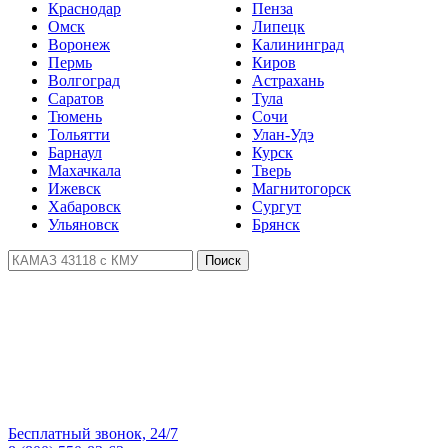
Краснодар
Пенза
Омск
Липецк
Воронеж
Калининград
Пермь
Киров
Волгоград
Астрахань
Саратов
Тула
Тюмень
Сочи
Тольятти
Улан-Удэ
Барнаул
Курск
Махачкала
Тверь
Ижевск
Магнитогорск
Хабаровск
Сургут
Ульяновск
Брянск
Поиск
Бесплатный звонок, 24/7