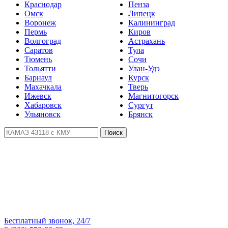
Краснодар
Пенза
Омск
Липецк
Воронеж
Калининград
Пермь
Киров
Волгоград
Астрахань
Саратов
Тула
Тюмень
Сочи
Тольятти
Улан-Удэ
Барнаул
Курск
Махачкала
Тверь
Ижевск
Магнитогорск
Хабаровск
Сургут
Ульяновск
Брянск
Поиск
Бесплатный звонок, 24/7