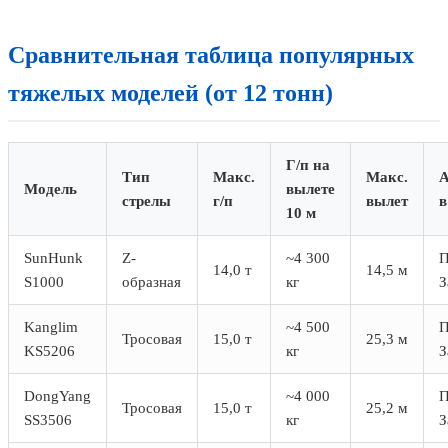
Сравнительная таблица популярных
тяжелых моделей (от 12 тонн)
Г/п на
Тип
Макс.
Макс.
А
Модель
вылете
стрелы
г/п
вылет
в
10 м
SunHunk
Z-
~4 300
П
14,0 т
14,5 м
S1000
образная
кг
З
Kanglim
~4 500
П
Тросовая
15,0 т
25,3 м
KS5206
кг
З
DongYang
~4 000
П
Тросовая
15,0 т
25,2 м
SS3506
кг
З