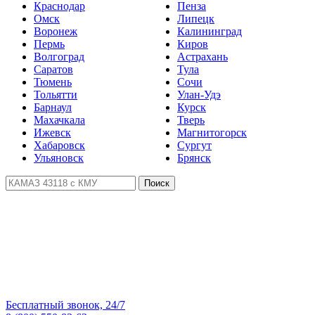
Краснодар
Пенза
Омск
Липецк
Воронеж
Калининград
Пермь
Киров
Волгоград
Астрахань
Саратов
Тула
Тюмень
Сочи
Тольятти
Улан-Удэ
Барнаул
Курск
Махачкала
Тверь
Ижевск
Магнитогорск
Хабаровск
Сургут
Ульяновск
Брянск
Поиск
Бесплатный звонок, 24/7