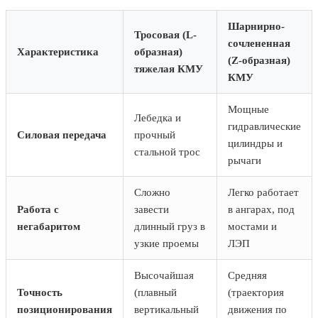
Шарнирно-
Тросовая (L-
сочлененная
Характеристика
образная)
(Z-образная)
тяжелая КМУ
КМУ
Мощные
Лебедка и
гидравлические
Силовая передача
прочный
цилиндры и
стальной трос
рычаги
Сложно
Легко работает
Работа с
завести
в ангарах, под
негабаритом
длинный груз в
мостами и
узкие проемы
ЛЭП
Высочайшая
Средняя
Точность
(плавный
(траектория
позиционирования
вертикальный
движения по