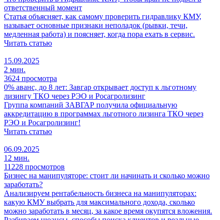
ответственный момент
Статья объясняет, как самому проверить гидравлику КМУ,
называет основные признаки неполадок (рывки, течи,
медленная работа) и поясняет, когда пора ехать в сервис.
Читать статью
15.09.2025
2 мин.
3624 просмотра
0% аванс, до 8 лет: Завгар открывает доступ к льготному
лизингу ТКО через РЭО и Росагролизинг
Группа компаний ЗАВГАР получила официальную
аккредитацию в программах льготного лизинга ТКО через
РЭО и Росагролизинг!
Читать статью
06.09.2025
12 мин.
11228 просмотров
Бизнес на манипуляторе: стоит ли начинать и сколько можно
заработать?
Анализируем рентабельность бизнеса на манипуляторах:
какую КМУ выбрать для максимального дохода, сколько
можно заработать в месяц, за какое время окупятся вложения.
Разбираем нюансы, способы поиска клиентов и реальные