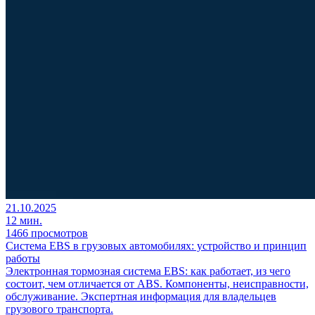
21.10.2025
12 мин.
1466 просмотров
Система EBS в грузовых автомобилях: устройство и принцип
работы
Электронная тормозная система EBS: как работает, из чего
состоит, чем отличается от ABS. Компоненты, неисправности,
обслуживание. Экспертная информация для владельцев
грузового транспорта.