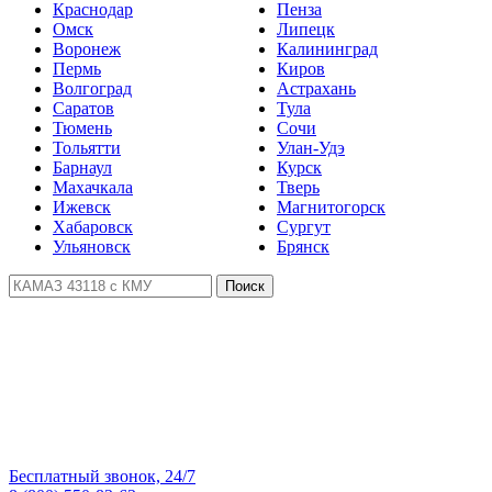
Краснодар
Пенза
Омск
Липецк
Воронеж
Калининград
Пермь
Киров
Волгоград
Астрахань
Саратов
Тула
Тюмень
Сочи
Тольятти
Улан-Удэ
Барнаул
Курск
Махачкала
Тверь
Ижевск
Магнитогорск
Хабаровск
Сургут
Ульяновск
Брянск
Поиск
Бесплатный звонок, 24/7