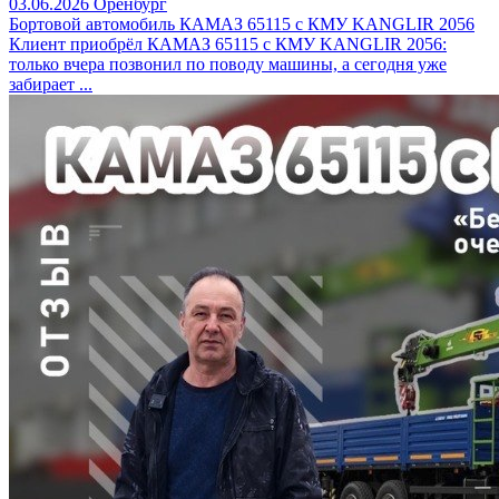
03.06.2026
Оренбург
Бортовой автомобиль КАМАЗ 65115 с КМУ KANGLIR 2056
Клиент приобрёл КАМАЗ 65115 с КМУ KANGLIR 2056:
только вчера позвонил по поводу машины, а сегодня уже
забирает ...