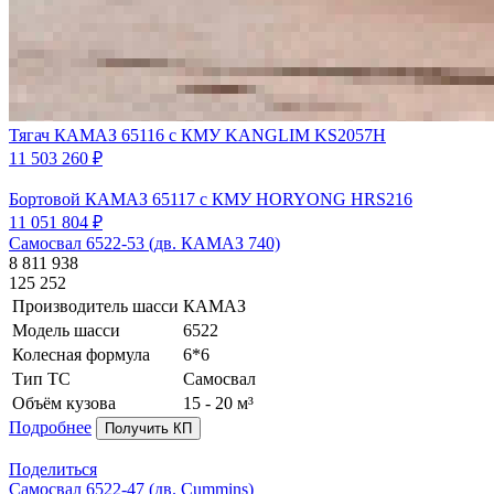
Тягач КАМАЗ 65116 с КМУ KANGLIM KS2057H
11 503 260 ₽
Бортовой КАМАЗ 65117 с КМУ HORYONG HRS216
11 051 804 ₽
Самосвал 6522-53 (дв. КАМАЗ 740)
8 811 938
125 252
Производитель шасси
КАМАЗ
Модель шасси
6522
Колесная формула
6*6
Тип ТС
Самосвал
Объём кузова
15 - 20 м³
Подробнее
Получить КП
Поделиться
Самосвал 6522-47 (дв. Cummins)