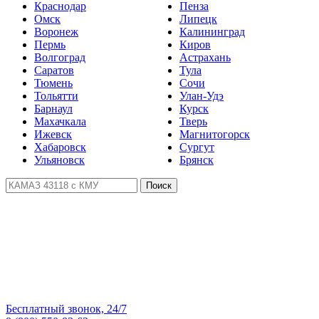
Краснодар
Пенза
Омск
Липецк
Воронеж
Калининград
Пермь
Киров
Волгоград
Астрахань
Саратов
Тула
Тюмень
Сочи
Тольятти
Улан-Удэ
Барнаул
Курск
Махачкала
Тверь
Ижевск
Магнитогорск
Хабаровск
Сургут
Ульяновск
Брянск
Поиск
Бесплатный звонок, 24/7