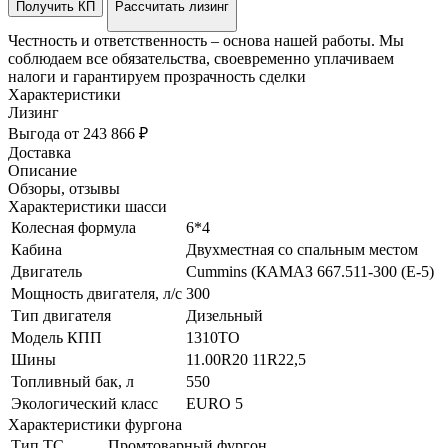
Получить КП
Рассчитать лизинг
Честность и ответственность – основа нашей работы. Мы
соблюдаем все обязательства, своевременно уплачиваем
налоги и гарантируем прозрачность сделки
Характеристики
Лизинг
Выгода от 243 866 ₽
Доставка
Описание
Обзоры, отзывы
Характеристики шасси
Колесная формула
6*4
Кабина
Двухместная со спальным местом
Двигатель
Cummins (КАМАЗ 667.511-300 (Е-5)
Мощность двигателя, л/с
300
Тип двигателя
Дизельный
Модель КПП
1310TO
Шины
11.00R20 11R22,5
Топливный бак, л
550
Экологический класс
EURO 5
Характеристики фургона
Тип ТС
Промтоварный фургон