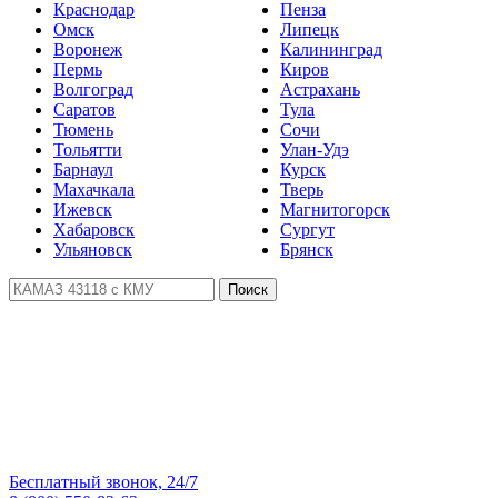
Краснодар
Пенза
Омск
Липецк
Воронеж
Калининград
Пермь
Киров
Волгоград
Астрахань
Саратов
Тула
Тюмень
Сочи
Тольятти
Улан-Удэ
Барнаул
Курск
Махачкала
Тверь
Ижевск
Магнитогорск
Хабаровск
Сургут
Ульяновск
Брянск
Поиск
Бесплатный звонок, 24/7