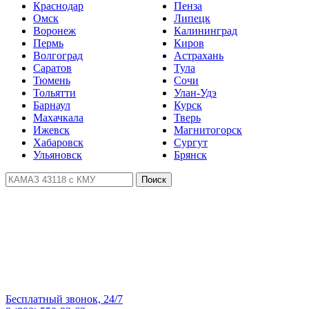
Краснодар
Пенза
Омск
Липецк
Воронеж
Калининград
Пермь
Киров
Волгоград
Астрахань
Саратов
Тула
Тюмень
Сочи
Тольятти
Улан-Удэ
Барнаул
Курск
Махачкала
Тверь
Ижевск
Магнитогорск
Хабаровск
Сургут
Ульяновск
Брянск
Поиск
Бесплатный звонок, 24/7