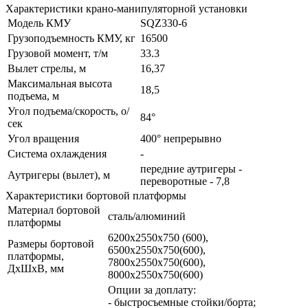
Характеристики крано-манипуляторной установки
Модель КМУ
SQZ330-6
Грузоподъемность КМУ, кг
16500
Грузовой момент, т/м
33.3
Вылет стрелы, м
16,37
Максимальная высота
18,5
подъема, м
Угол подъема/скорость, о/
84°
сек
Угол вращения
400° непрерывно
Система охлаждения
-
передние аутригеры -
Аутригеры (вылет), м
переворотные - 7,8
Характеристики бортовой платформы
Материал бортовой
сталь/алюминий
платформы
6200х2550х750 (600),
Размеры бортовой
6500х2550х750(600),
платформы,
7800х2550х750(600),
ДхШхВ, мм
8000х2550х750(600)
Опции за доплату:
- быстросъемные стойки/борта;