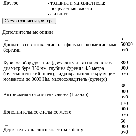
Другое
- толщина и материал пола;
- погрузочная высота
- фитинги
Схема кран-манипулятора
Дополнительные опции
от
50000
Доплата за изготовление платформы с алюминиевыми
руб
бортами
800
Буровое оборудование (двухконтурная гидросистема,
000
диаметр бура 350 мм, глубина бурения 4,5 метра
руб
(телескопический шнек), гидровращатель с крутящим
моментом до 8000 Нм, маслоохладитель (куллер))
38
000
Автономный отопитель салона (Планар)
руб
170
000
Дополнительное спальное место
руб
60
000
Держатель запасного колеса за кабину
руб