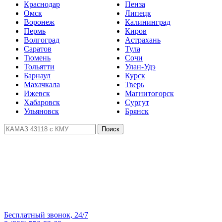
Краснодар
Пенза
Омск
Липецк
Воронеж
Калининград
Пермь
Киров
Волгоград
Астрахань
Саратов
Тула
Тюмень
Сочи
Тольятти
Улан-Удэ
Барнаул
Курск
Махачкала
Тверь
Ижевск
Магнитогорск
Хабаровск
Сургут
Ульяновск
Брянск
Поиск
Бесплатный звонок, 24/7