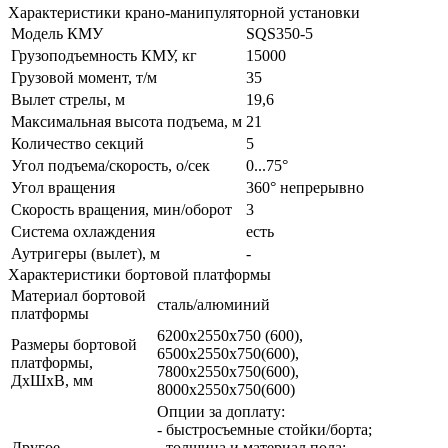
Характеристики крано-манипуляторной установки
Модель КМУ
SQS350-5
Грузоподъемность КМУ, кг
15000
Грузовой момент, т/м
35
Вылет стрелы, м
19,6
Максимальная высота подъема, м
21
Количество секций
5
Угол подъема/скорость, о/сек
0...75°
Угол вращения
360° непрерывно
Скорость вращения, мин/оборот
3
Система охлаждения
есть
Аутригеры (вылет), м
-
Характеристики бортовой платформы
Материал бортовой
сталь/алюминий
платформы
6200х2550х750 (600),
Размеры бортовой
6500х2550х750(600),
платформы,
7800х2550х750(600),
ДхШхВ, мм
8000х2550х750(600)
Опции за доплату:
- быстросъемные стойки/борта;
Другое
- толщина и материал пола;