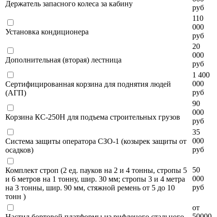
Держатель запасного колеса за кабину
руб
110
000
Установка кондиционера
руб
20
000
Дополнительная (вторая) лестница
руб
1 400
000
Сертифицированная корзина для поднятия людей
руб
(АГП)
90
000
Корзина КС-250Н для подъема строительных грузов
руб
35
000
Система защиты оператора СЗО-1 (козырек защиты от
руб
осадков)
50
Комплект строп (2 ед. пауков на 2 и 4 тонны, стропы 5
000
и 6 метров на 1 тонну, шир. 30 мм; стропы 3 и 4 метра
руб
на 3 тонны, шир. 90 мм, стяжной ремень от 5 до 10
тонн )
от
50000
Настил бортовой платформы из рифленого стального