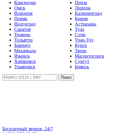
Краснодар
Пенза
Омск
Липецк
Воронеж
Калининград
Пермь
Киров
Волгоград
Астрахань
Саратов
Тула
Тюмень
Сочи
Тольятти
Улан-Удэ
Барнаул
Курск
Махачкала
Тверь
Ижевск
Магнитогорск
Хабаровск
Сургут
Ульяновск
Брянск
Поиск
Бесплатный звонок, 24/7