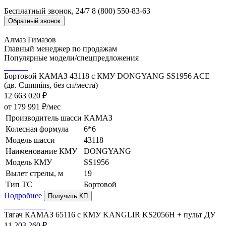
Бесплатный звонок, 24/7
8 (800) 550-83-63
Обратный звонок
Алмаз Гимазов
Главный менеджер по продажам
Популярные модели/спецпредложения
Бортовой КАМАЗ 43118 с КМУ DONGYANG SS1956 ACE
(дв. Cummins, без сп/места)
12 663 020 ₽
от 179 991 ₽/мес
Производитель шасси
КАМАЗ
Колесная формула
6*6
Модель шасси
43118
Наименование КМУ
DONGYANG
Модель КМУ
SS1956
Вылет стрелы, м
19
Тип ТС
Бортовой
Подробнее
Получить КП
Тягач КАМАЗ 65116 с КМУ KANGLIR KS2056H + пульт ДУ
11 203 260 ₽