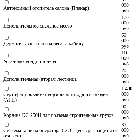
000
Автономный отопитель салона (Планар)
руб
170
000
Дополнительное спальное место
руб
60
000
Держатель запасного колеса за кабину
руб
110
000
Установка кондиционера
руб
20
000
Дополнительная (вторая) лестница
руб
1 400
000
Сертифицированная корзина для поднятия людей
руб
(АГП)
90
000
Корзина КС-250Н для подъема строительных грузов
руб
35
000
Система защиты оператора СЗО-1 (козырек защиты от
руб
осадков)