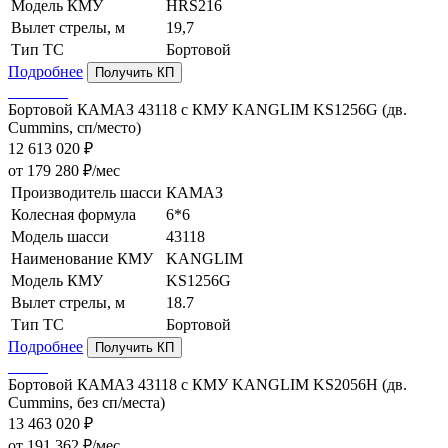
Модель КМУ
HRS216
Вылет стрелы, м
19,7
Тип ТС
Бортовой
Подробнее
Получить КП
Бортовой КАМАЗ 43118 с КМУ KANGLIM KS1256G (дв.
Cummins, сп/место)
12 613 020 ₽
от 179 280 ₽/мес
Производитель шасси
КАМАЗ
Колесная формула
6*6
Модель шасси
43118
Наименование КМУ
KANGLIM
Модель КМУ
KS1256G
Вылет стрелы, м
18.7
Тип ТС
Бортовой
Подробнее
Получить КП
Бортовой КАМАЗ 43118 с КМУ KANGLIM KS2056H (дв.
Cummins, без сп/места)
13 463 020 ₽
от 191 362 ₽/мес