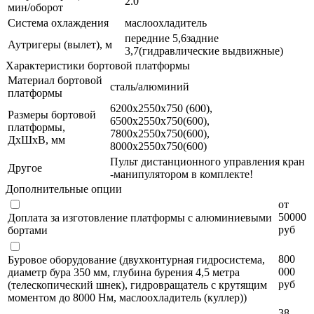
2.0
мин/оборот
Система охлаждения
маслоохладитель
передние 5,6задние
Аутригеры (вылет), м
3,7(гидравлические выдвижные)
Характеристики бортовой платформы
Материал бортовой
сталь/алюминий
платформы
6200х2550х750 (600),
Размеры бортовой
6500х2550х750(600),
платформы,
7800х2550х750(600),
ДхШхВ, мм
8000х2550х750(600)
Пульт дистанционного управления кран
Другое
-манипулятором в комплекте!
Дополнительные опции
от
50000
Доплата за изготовление платформы с алюминиевыми
руб
бортами
800
Буровое оборудование (двухконтурная гидросистема,
000
диаметр бура 350 мм, глубина бурения 4,5 метра
руб
(телескопический шнек), гидровращатель с крутящим
моментом до 8000 Нм, маслоохладитель (куллер))
38