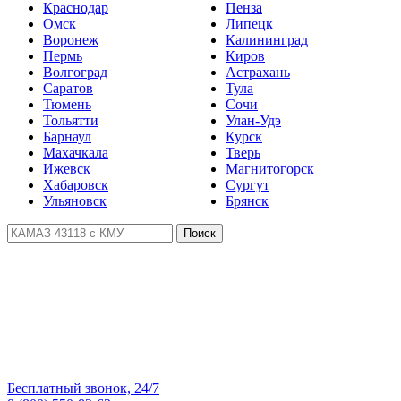
Краснодар
Пенза
Омск
Липецк
Воронеж
Калининград
Пермь
Киров
Волгоград
Астрахань
Саратов
Тула
Тюмень
Сочи
Тольятти
Улан-Удэ
Барнаул
Курск
Махачкала
Тверь
Ижевск
Магнитогорск
Хабаровск
Сургут
Ульяновск
Брянск
Поиск
Бесплатный звонок, 24/7