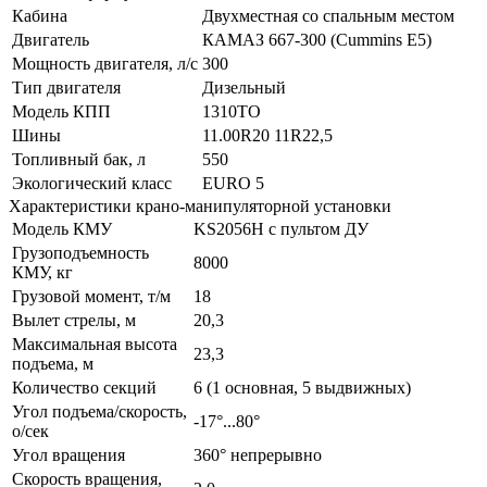
Кабина
Двухместная со спальным местом
Двигатель
КАМАЗ 667-300 (Cummins Е5)
Мощность двигателя, л/с
300
Тип двигателя
Дизельный
Модель КПП
1310TO
Шины
11.00R20 11R22,5
Топливный бак, л
550
Экологический класс
EURO 5
Характеристики крано-манипуляторной установки
Модель КМУ
KS2056H c пультом ДУ
Грузоподъемность
8000
КМУ, кг
Грузовой момент, т/м
18
Вылет стрелы, м
20,3
Максимальная высота
23,3
подъема, м
Количество секций
6 (1 основная, 5 выдвижных)
Угол подъема/скорость,
-17°...80°
о/сек
Угол вращения
360° непрерывно
Скорость вращения,