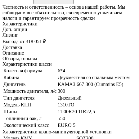
Честность и ответственность – основа нашей работы. Мы
соблюдаем все обязательства, своевременно уплачиваем
налоги и гарантируем прозрачность сделки
Характеристики
Доп. опции
Лизинг
Выгода от 318 051 ₽
Доставка
Описание
Обзоры, отзывы
Характеристики шасси
Колесная формула
6*4
Кабина
Двухместная со спальным местом
Двигатель
КАМАЗ 667-300 (Cummins Е5)
Мощность двигателя, л/с
300
Тип двигателя
Дизельный
Модель КПП
1310TO
Шины
11.00R20 11R22,5
Топливный бак, л
550
Экологический класс
EURO 5
Характеристики крано-манипуляторной установки
Модель КМУ
SQZ200