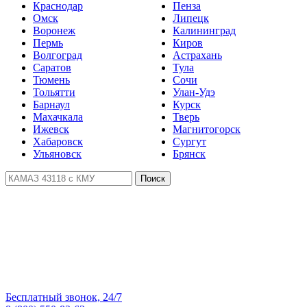
Краснодар
Пенза
Омск
Липецк
Воронеж
Калининград
Пермь
Киров
Волгоград
Астрахань
Саратов
Тула
Тюмень
Сочи
Тольятти
Улан-Удэ
Барнаул
Курск
Махачкала
Тверь
Ижевск
Магнитогорск
Хабаровск
Сургут
Ульяновск
Брянск
Поиск
Бесплатный звонок, 24/7