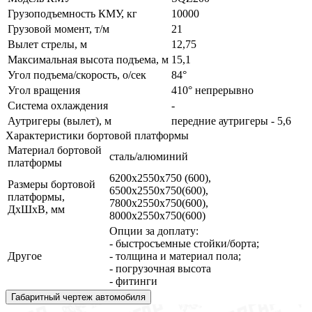
Грузоподъемность КМУ, кг
10000
Грузовой момент, т/м
21
Вылет стрелы, м
12,75
Максимальная высота подъема, м
15,1
Угол подъема/скорость, о/сек
84°
Угол вращения
410° непрерывно
Система охлаждения
-
Аутригеры (вылет), м
передние аутригеры - 5,6
Характеристики бортовой платформы
Материал бортовой
сталь/алюминий
платформы
6200х2550х750 (600),
Размеры бортовой
6500х2550х750(600),
платформы,
7800х2550х750(600),
ДхШхВ, мм
8000х2550х750(600)
Опции за доплату:
- быстросъемные стойки/борта;
Другое
- толщина и материал пола;
- погрузочная высота
- фитинги
Габаритный чертеж автомобиля