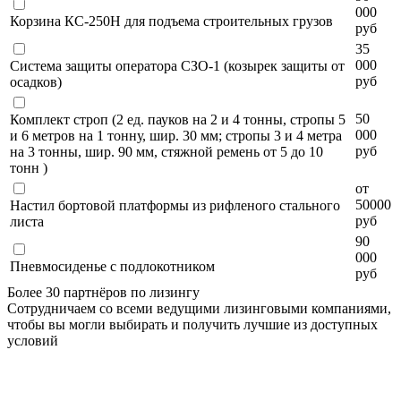
000
Корзина КС-250Н для подъема строительных грузов
руб
35
000
Система защиты оператора СЗО-1 (козырек защиты от
руб
осадков)
50
Комплект строп (2 ед. пауков на 2 и 4 тонны, стропы 5
000
и 6 метров на 1 тонну, шир. 30 мм; стропы 3 и 4 метра
руб
на 3 тонны, шир. 90 мм, стяжной ремень от 5 до 10
тонн )
от
50000
Настил бортовой платформы из рифленого стального
руб
листа
90
000
Пневмосиденье с подлокотником
руб
Более 30 партнёров по лизингу
Сотрудничаем со всеми ведущими лизинговыми компаниями,
чтобы вы могли выбирать и получить лучшие из доступных
условий