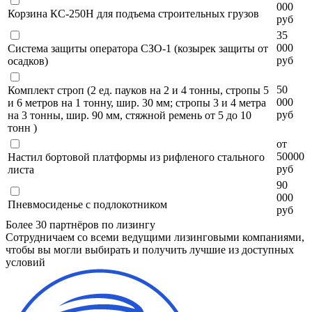
000
Корзина КС-250Н для подъема строительных грузов
руб
35
000
Система защиты оператора СЗО-1 (козырек защиты от
руб
осадков)
50
Комплект строп (2 ед. пауков на 2 и 4 тонны, стропы 5
000
и 6 метров на 1 тонну, шир. 30 мм; стропы 3 и 4 метра
руб
на 3 тонны, шир. 90 мм, стяжной ремень от 5 до 10
тонн )
от
50000
Настил бортовой платформы из рифленого стального
руб
листа
90
000
Пневмосиденье с подлокотником
руб
Более 30 партнёров по лизингу
Сотрудничаем со всеми ведущими лизинговыми компаниями,
чтобы вы могли выбирать и получить лучшие из доступных
условий