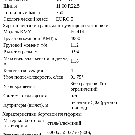
Шины
11.00 R22,5
Топливный бак, л
350
Экологический класс
EURO 5
Характеристики крано-манипуляторной установки
Модель КМУ
FG414
Грузоподъемность КМУ, кг
4000
Грузовой момент, т/м
11.2
Вылет стрелы, м
9.94
Максимальная высота подъема,
11.8
м
Количество секций
4
Угол подъема/скорость, о/сек
0...75°
360 градусов, без
Угол вращения
ограничений
Система охлаждения
нет
передние 5,02 (ручной
Аутригеры (вылет), м
привод)
Характеристики бортовой платформы
Материал бортовой
сталь/алюминий
платформы
6200х2550х750 (600),