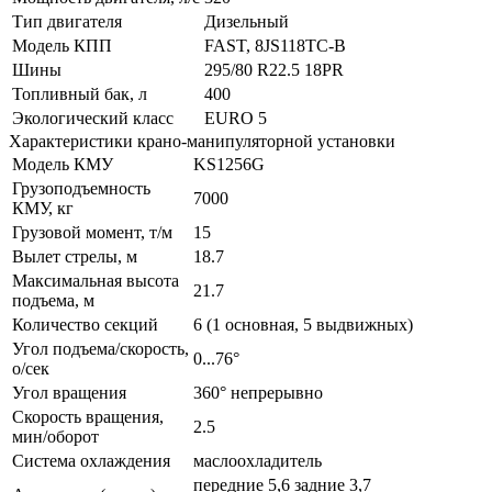
Тип двигателя
Дизельный
Модель КПП
FAST, 8JS118TC-B
Шины
295/80 R22.5 18PR
Топливный бак, л
400
Экологический класс
EURO 5
Характеристики крано-манипуляторной установки
Модель КМУ
KS1256G
Грузоподъемность
7000
КМУ, кг
Грузовой момент, т/м
15
Вылет стрелы, м
18.7
Максимальная высота
21.7
подъема, м
Количество секций
6 (1 основная, 5 выдвижных)
Угол подъема/скорость,
0...76°
о/сек
Угол вращения
360° непрерывно
Скорость вращения,
2.5
мин/оборот
Система охлаждения
маслоохладитель
передние 5,6 задние 3,7