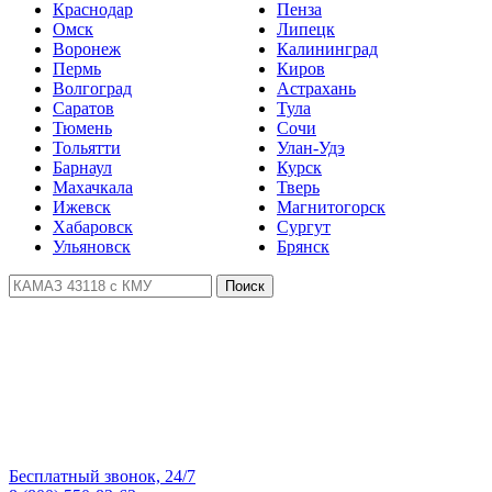
Краснодар
Пенза
Омск
Липецк
Воронеж
Калининград
Пермь
Киров
Волгоград
Астрахань
Саратов
Тула
Тюмень
Сочи
Тольятти
Улан-Удэ
Барнаул
Курск
Махачкала
Тверь
Ижевск
Магнитогорск
Хабаровск
Сургут
Ульяновск
Брянск
Поиск
Бесплатный звонок, 24/7