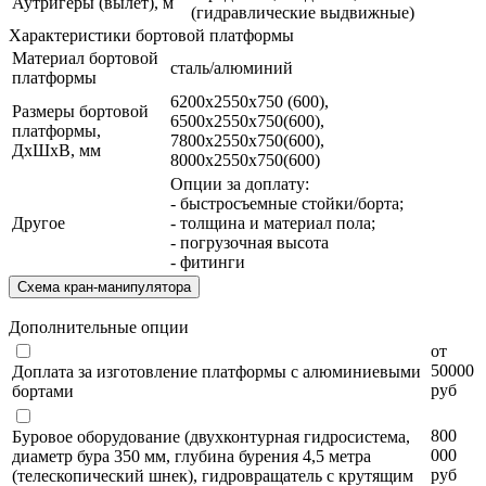
Аутригеры (вылет), м
(гидравлические выдвижные)
Характеристики бортовой платформы
Материал бортовой
сталь/алюминий
платформы
6200х2550х750 (600),
Размеры бортовой
6500х2550х750(600),
платформы,
7800х2550х750(600),
ДхШхВ, мм
8000х2550х750(600)
Опции за доплату:
- быстросъемные стойки/борта;
Другое
- толщина и материал пола;
- погрузочная высота
- фитинги
Схема кран-манипулятора
Дополнительные опции
от
50000
Доплата за изготовление платформы с алюминиевыми
руб
бортами
800
Буровое оборудование (двухконтурная гидросистема,
000
диаметр бура 350 мм, глубина бурения 4,5 метра
руб
(телескопический шнек), гидровращатель с крутящим